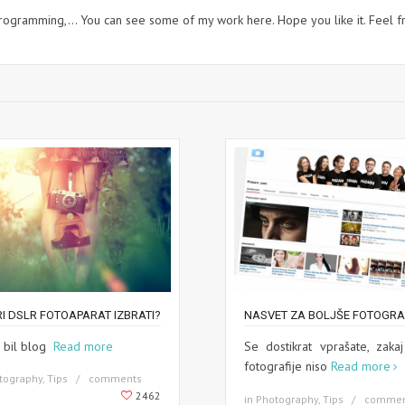
rogramming,... You can see some of my work here. Hope you like it. Feel f
I DSLR FOTOAPARAT IZBRATI?
NASVET ZA BOLJŠE FOTOGRA
e bil blog
Read more
Se dostikrat vprašate, zaka
fotografije niso
Read more
tography, Tips
comments
2462
in Photography, Tips
commen