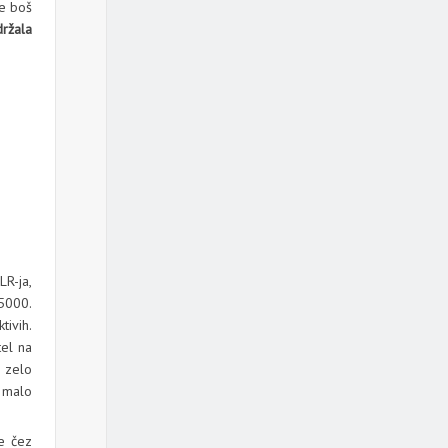
se boš
držala
R-ja,
5000.
tivih.
tel na
a zelo
o malo
e čez