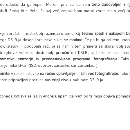
ec odločil, da ga kupim. Morem priznati, da sem
zelo zadovoljen z n
služi
. Sedaj bi si želel še kaj več, ampak bom moral zbrati malo večji 
 je vprašati in malo bolj razmisliti o temu,
kaj želimo sploh z nakupom DS
ga DSLR-ja dosegli vrhunske slike,
se motimo
. Če pa bi ga pri tem upora
čkov, izletov in podobnih reči, bi se nam v tem primeru že skoraj bolj sp
i njihove velikosti dosti bolj
priročni
od DSLR-jev, lahko z njimi nar
tomatiko
,
senzorje
in
prednastavljene programe fotografiranja
. Tak
anje neke stvari (ISO, odprtost zaslonke, čas zaslonke,..).
rimite
v roke, nastavite na
ročno upravljanje
in
čim več fotografirajte
. Tako
ste pripravljeni preiti na
naslednji nivo
z nakupom DSLR-ja.
odobnega, kot sva se jaz in Andreja, upam, da vam bo ta moja objava pomaga