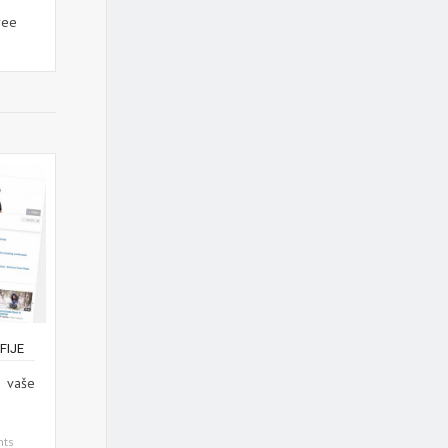
ree
FIJE
j vaše
ts