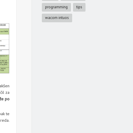
programming
tips
wacom intuos
akšen
čil za
že po
pak te
reda.