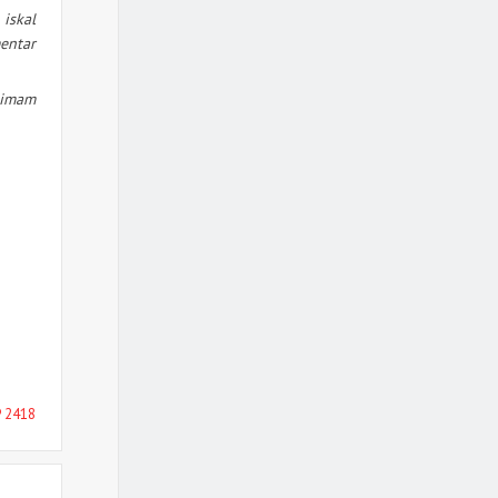
iskal
entar
nimam
2418