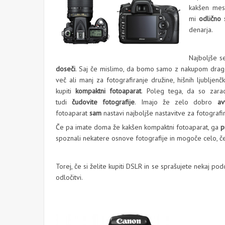
kakšen mes
mi
odlično 
denarja.
Najboljše se
doseči
. Saj če mislimo, da bomo samo z nakupom drage
več ali manj za fotografiranje družine, hišnih ljubljen
kupiti
kompaktni fotoaparat
. Poleg tega, da so zarad
tudi
čudovite fotografije
. Imajo že zelo dobro
av
fotoaparat
sam
nastavi najboljše nastavitve za fotografir
Če pa imate doma že kakšen kompaktni fotoaparat, ga
p
spoznali nekatere osnove fotografije in mogoče celo, če 
Torej, če si želite kupiti DSLR in se sprašujete nekaj p
odločitvi.