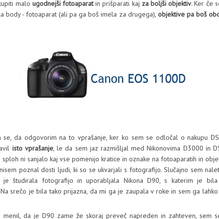
kupiti malo
ugodnejši fotoaparat
in prišparati kaj
za boljši objektiv
. Ker če 
la body - fotoaparat (ali pa ga boš imela za drugega),
objektive pa boš ob
 se, da odgovorim na to vprašanje, ker ko sem se odločal o nakupu DSL
avil
isto vprašanje
, le da sem jaz razmišljal med Nikonovima D3000 in D
 sploh ni sanjalo kaj vse pomenijo kratice in oznake na fotoaparatih in objek
isem poznal dosti ljudi, ki so se ukvarjali s fotografijo. Slučajno sem nale
i je študirala fotografijo in uporabljala Nikona D90, s katerim je bil
 Na srečo je bila tako prijazna, da mi ga je zaupala v roke in sem ga lahk
 menil, da je D90 zame že skoraj preveč napreden in zahteven, sem s