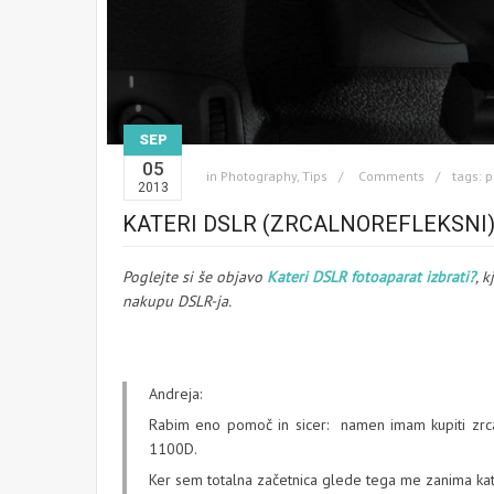
SEP
05
in Photography, Tips
Comments
tags:
p
2013
KATERI DSLR (ZRCALNOREFLEKSNI)
Poglejte si še objavo
Kateri DSLR fotoaparat izbrati?
, 
nakupu DSLR-ja.
Andreja:
Rabim eno pomoč in sicer: namen imam kupiti zrc
1100D.
Ker sem totalna začetnica glede tega me zanima kateri 