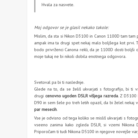
Hvala za nasvete.
Moj odgovor se je glasil nekako takole:
Mislim, da sta si Nikon D3100 in Canon 1100D tam tam po
ampak ima ta drugi spet nekaj malo boljšega kot prvi. T
bodo privrženci Canona rekli, da je 1100D dosti boljši 
moje tukaj ne bi nikoli dobila enotnega odgovora.
Svetoval pa bi ti naslednje.
Glede na to, da se želiš ukvarjati s fotografijo, bi t
drugi
cenovno ugoden DSLR višjega razreda
. Z D3100 b
D90 in sem šele po treh letih opazil, da bi želel nekaj
par mesecih
.
Vse je odvisno od tega koliko se misliš ukvarjati s fotog
vseeno zanima kako zgleda DSLR, si vzemi Nikona D310
Priporočam ti tudi Nikona D5100 in njegove novejše var