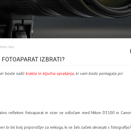
hoto
,
tips
 FOTOAPARAT IZBRATI?
kjer boste našli
krakta in ključna vprašanja
, ki vam bodo pomagala pri
alno refleksni fotoaparat in sicer se odločam med Nikon D3100 in Cano
bi bil bolj priporočljiv za nekoga, ki se želi začeti ukvarjati s fotografijo