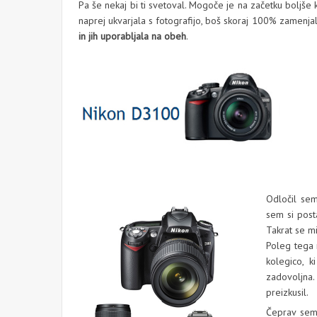
Pa še nekaj bi ti svetoval. Mogoče je na začetku boljše 
naprej ukvarjala s fotografijo, boš skoraj 100% zamenja
in jih uporabljala na obeh
.
Odločil sem
sem si post
Takrat se mi
Poleg tega n
kolegico, k
zadovoljna.
preizkusil.
Čeprav sem