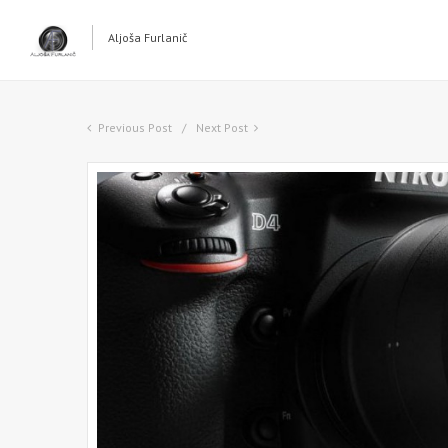
Aljoša Furlanič
Previous Post
Next Post