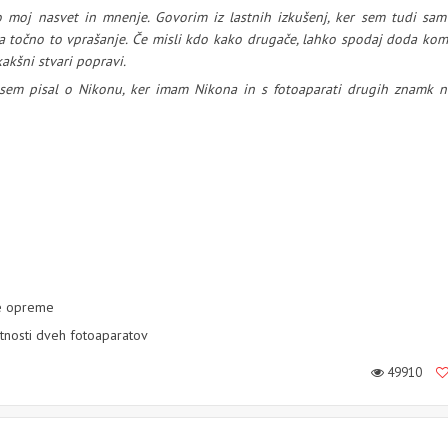
 moj nasvet in mnenje. Govorim iz lastnih izkušenj, ker sem tudi sam 
 točno to vprašanje. Če misli kdo kako drugače, lahko spodaj doda kom
kakšni stvari popravi.
 sem pisal o Nikonu, ker imam Nikona in s fotoaparati drugih znamk 
ske opreme
astnosti dveh fotoaparatov
49910