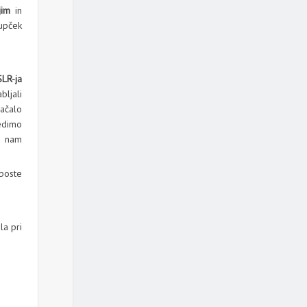
jim
in
kupček
LR-ja
bljali
lačalo
edimo
o nam
 boste
la pri