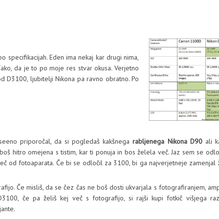
 specifikacijah. Eden ima nekaj kar drugi nima,
ako, da je to po moje res stvar okusa. Verjetno
od D3100, ljubitelji Nikona pa ravno obratno. Po
i vseeno priporočal, da si pogledaš kakšnega
rabljenega Nikona D90
ali k
oš hitro omejena s tistim, kar ti ponuja in bos želela več. Jaz sem se odlo
 več od fotoaparata. Če bi se odločil za 3100, bi ga najverjetneje zamenjal
rafijo. Če misliš, da se čez čas ne boš dosti ukvarjala s fotografiranjem, am
0, če pa želiš kej več s fotografijo, si rajši kupi fotkič višjega raz
jante.