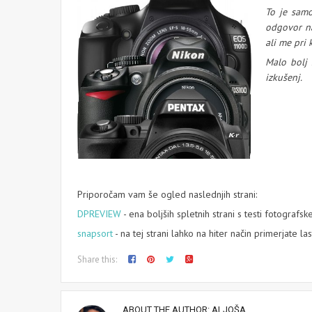
To je samo
odgovor na
ali me pri 
Malo bolj
izkušenj.
Priporočam vam še ogled naslednjih strani:
DPREVIEW
- ena boljših spletnih strani s testi fotograf
snapsort
- na tej strani lahko na hiter način primerjate l
Share this:
ABOUT THE AUTHOR:
ALJOŠA