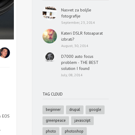
Nasvet za boljše
fotografije
September, 23, 2014
Kateri DSLR fotoaparat
izbrati?
August, 30, 2014
D7000 auto focus
problem - THE BEST
solution I found
July, 08, 2014
TAG CLOUD
beginner
drupal
google
n EOS
greenpeace
javascript
?
photo
photoshop